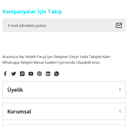
Kampanyalar İçin Takip
Ürün resmi kalitesiz, bozuk veya görüntülenemiyor.
Ürün açıklamasında eksik bilgiler bulunuyor.
Ürün bilgilerinde hatalar bulunuyor.
Ürün fiyatı diğer sitelerden daha pahalı.
Bu ürüne benzer farklı alternatifler olmalı.
Aracınıza Vip Yedek Parça İçin İletişime Geçin Yada Takipte Kalın
Whatsapp İletişim Mesai Saatleri İçerisinde Ulaşabilirsiniz.
Gönder
Üyelik
Kurumsal