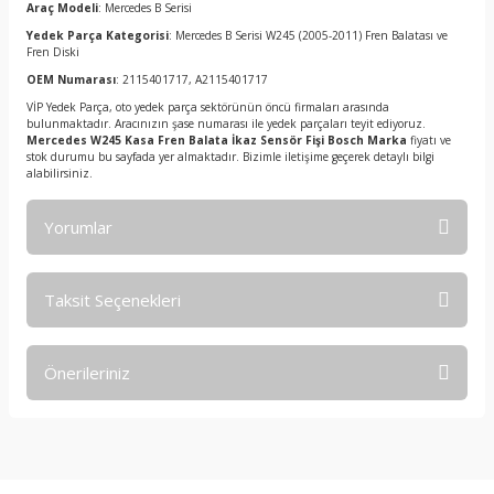
Araç Modeli
: Mercedes B Serisi
Yedek Parça Kategorisi
: Mercedes B Serisi W245 (2005-2011) Fren Balatası ve
Fren Diski
OEM Numarası
: 2115401717, A2115401717
VİP Yedek Parça, oto yedek parça sektörünün öncü firmaları arasında
bulunmaktadır. Aracınızın şase numarası ile yedek parçaları teyit ediyoruz.
Mercedes W245 Kasa Fren Balata İkaz Sensör Fişi Bosch Marka
fiyatı ve
stok durumu bu sayfada yer almaktadır. Bizimle iletişime geçerek detaylı bilgi
alabilirsiniz.
Yorumlar
Taksit Seçenekleri
Bu ürüne ilk yorumu siz yapın!
Önerileriniz
Yorum Yaz
Bu ürünün fiyat bilgisi, resim, ürün açıklamalarında ve diğer
konularda yetersiz gördüğünüz noktaları öneri formunu
kullanarak tarafımıza iletebilirsiniz.
Görüş ve önerileriniz için teşekkür ederiz.