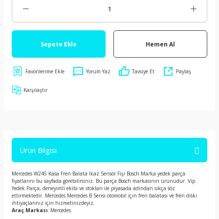
Sepete Ekle
Hemen Al
Yorum Yaz
Tavsiye Et
Paylaş
Karşılaştır
Ürün Bilgisi
Mercedes W245 Kasa Fren Balata İkaz Sensör Fişi Bosch Marka yedek parça
fiyatlarını bu sayfada görebilirsiniz. Bu parça Bosch markasının ürünüdür. Vip
Yedek Parça, deneyimli ekibi ve stokları ile piyasada adından sıkça söz
ettirmektedir. Mercedes Mercedes B Serisi otomobil için fren balatası ve fren diski
ihtiyaçlarınız için hizmetinizdeyiz.
Araç Markası
: Mercedes