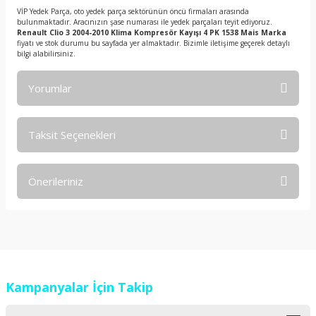
VİP Yedek Parça, oto yedek parça sektörünün öncü firmaları arasında
bulunmaktadır. Aracınızın şase numarası ile yedek parçaları teyit ediyoruz.
Renault Clio 3 2004-2010 Klima Kompresör Kayışı 4 PK 1538 Mais Marka
fiyatı ve stok durumu bu sayfada yer almaktadır. Bizimle iletişime geçerek detaylı
bilgi alabilirsiniz.
Yorumlar
Taksit Seçenekleri
Bu ürüne ilk yorumu siz yapın!
Önerileriniz
Yorum Yaz
Bu ürünün fiyat bilgisi, resim, ürün açıklamalarında ve diğer
konularda yetersiz gördüğünüz noktaları öneri formunu
kullanarak tarafımıza iletebilirsiniz.
Görüş ve önerileriniz için teşekkür ederiz.
Kampanyalar İçin Takip
Ürün resmi kalitesiz, bozuk veya görüntülenemiyor.
Ürün açıklamasında eksik bilgiler bulunuyor.