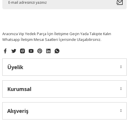
Ürün bilgilerinde hatalar bulunuyor.
Ürün fiyatı diğer sitelerden daha pahalı.
Bu ürüne benzer farklı alternatifler olmalı.
Aracınıza Vip Yedek Parça İçin İletişime Geçin Yada Takipte Kalın
Whatsapp İletişim Mesai Saatleri İçerisinde Ulaşabilirsiniz.
Gönder
Üyelik
Kurumsal
Alışveriş