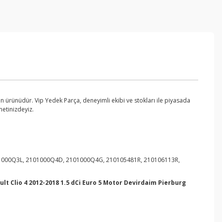
 ürünüdür. Vip Yedek Parça, deneyimli ekibi ve stokları ile piyasada
metinizdeyiz.
01000Q3L, 2101000Q4D, 2101000Q4G, 210105481R, 210106113R,
lt Clio 4 2012-2018 1.5 dCi Euro 5 Motor Devirdaim Pierburg
ebilirsiniz.