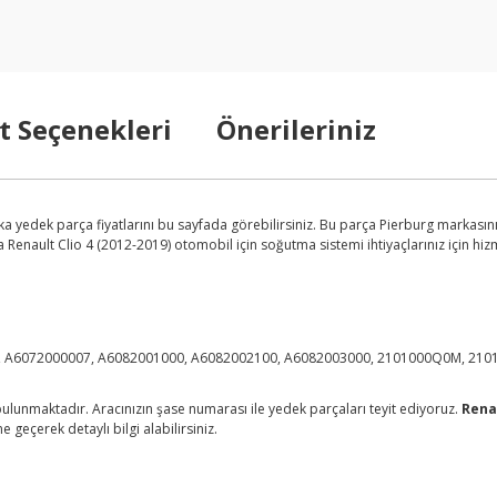
t Seçenekleri
Önerileriniz
 yedek parça fiyatlarını bu sayfada görebilirsiniz. Bu parça Pierburg markasının
Renault Clio 4 (2012-2019) otomobil için soğutma sistemi ihtiyaçlarınız için hiz
0, A6072000007, A6082001000, A6082002100, A6082003000, 2101000Q0M, 21
lunmaktadır. Aracınızın şase numarası ile yedek parçaları teyit ediyoruz.
Renau
 geçerek detaylı bilgi alabilirsiniz.
arda yetersiz gördüğünüz noktaları öneri formunu kullanarak tarafımıza ilet