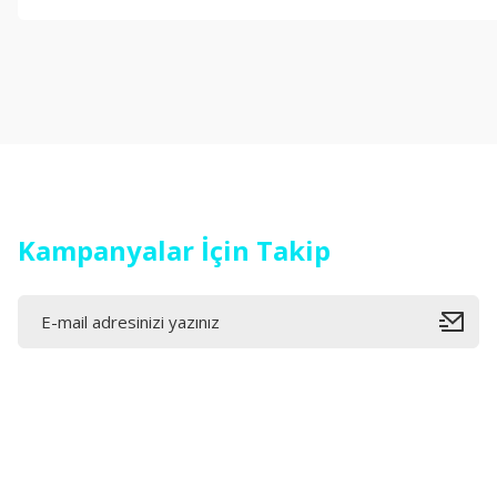
Görüş ve önerileriniz için teşekkür ederiz.
Ürün resmi kalitesiz, bozuk veya görüntülenemiyor.
Ürün açıklamasında eksik bilgiler bulunuyor.
Ürün bilgilerinde hatalar bulunuyor.
Ürün fiyatı diğer sitelerden daha pahalı.
Bu ürüne benzer farklı alternatifler olmalı.
Kampanyalar İçin Takip