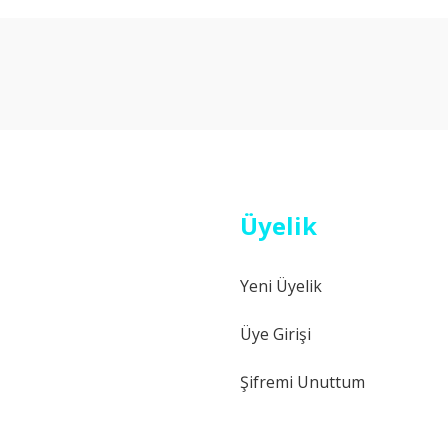
Bu ürüne ilk yorumu siz yapın!
Yorum Yaz
Üyelik
Yeni Üyelik
Gönder
Üye Girişi
Şifremi Unuttum