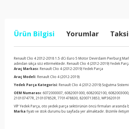
Ürün Bilgisi
Yorumlar
Taksi
Renault Clio 4 2012-2018 1.5 dCi Euro 5 Motor Devirdaim Pierburg Marka
adından sıkça söz ettirmektedir. Renault Clio 4 (2012-2019) Yedek Parça 
Araç Markası
: Renault Clio 4 (2012-2019) Yedek Parça
Araç Modeli
: Renault Clio 4 (2012-2019)
Yedek Parça Kategorisi
: Renault Clio 4 (2012-2019) Soğutma Sistemi
OEM Numarası
: 6072000007, 6082001000, 6082002100, 608200300
210107477R, 210107852R, 7701478830, 8200713853, WP3620101
VİP Yedek Parça, oto yedek parça sektörünün öncü firmaları arasında bu
Marka
fiyatı ve stok durumu bu sayfada yer almaktadır. Bizimle iletişime
Bu ürünün fiyat bilgisi, resim, ürün açıklamalarında ve diğer konul