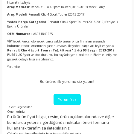
hizmetinizdeyiz.
Araç Markası
: Renault Clio 4 Sport Tourer (2013-2019) Yedek Parça
Araç Modeli
: Renault Clio 4 Sport Tourer (2013-2019)
Yedek Parça Kategorisi
: Renault Clio 4 Sport Tourer (2013-2019) Periyodik
Bakım Ürünleri
OEM Numarası
: A6071840225
VİP Yedek Parça, oto yedek parça sektörünün öncü firmaları arasında
bulunmaktadır. Aracınızın şase numarası ile yedek parçaları teyit ediyoruz.
Renault Clio 4 Sport Tourer Yağ Filtresi 1.5 dci 90 Beygir 2013-2019
PURFLUX
fiyatı ve stok durumu bu sayfada yer almaktadır. Bizimle iletişime
geçerek detaylı bilgi alabilirsiniz.
Yorumlar
Bu ürüne ilk yorumu siz yapın!
Yorum Yaz
Taksit Seçenekleri
Önerileriniz
Bu ürünün fiyat bilgisi, resim, ürün açıklamalarında ve diğer
konularda yetersiz gördüğünüz noktaları öneri formunu
kullanarak tarafımıza iletebilirsiniz.
Görüş ve önerileriniz için teşekkür ederiz.