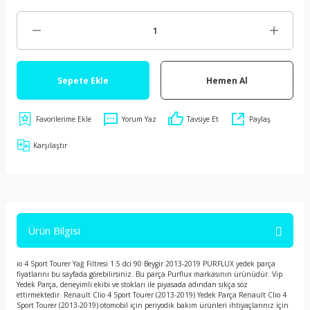
Sepete Ekle
Hemen Al
Yorum Yaz
Tavsiye Et
Paylaş
Karşılaştır
Ürün Bilgisi
io 4 Sport Tourer Yağ Filtresi 1.5 dci 90 Beygir 2013-2019 PURFLUX yedek parça
fiyatlarını bu sayfada görebilirsiniz. Bu parça Purflux markasının ürünüdür. Vip
Yedek Parça, deneyimli ekibi ve stokları ile piyasada adından sıkça söz
ettirmektedir. Renault Clio 4 Sport Tourer (2013-2019) Yedek Parça Renault Clio 4
Sport Tourer (2013-2019) otomobil için periyodik bakım ürünleri ihtiyaçlarınız için