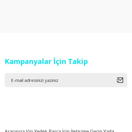
Görüş ve önerileriniz için teşekkür ederiz.
Ürün resmi kalitesiz, bozuk veya görüntülenemiyor.
Ürün açıklamasında eksik bilgiler bulunuyor.
Ürün bilgilerinde hatalar bulunuyor.
Ürün fiyatı diğer sitelerden daha pahalı.
Bu ürüne benzer farklı alternatifler olmalı.
Kampanyalar İçin Takip
Aracınıza Vip Yedek Parça İçin İletişime Geçin Yada