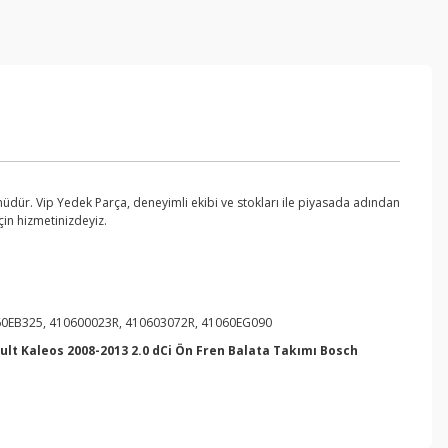
üdür. Vip Yedek Parça, deneyimli ekibi ve stokları ile piyasada adından
çin hizmetinizdeyiz.
0EB325, 410600023R, 410603072R, 41060EG090
ult Kaleos 2008-2013 2.0 dCi Ön Fren Balata Takımı Bosch
ebilirsiniz.