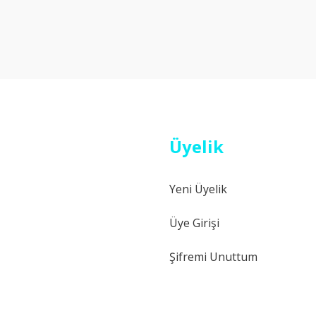
Bu ürüne ilk yorumu siz yapın!
Yorum Yaz
Üyelik
Yeni Üyelik
Gönder
Üye Girişi
Şifremi Unuttum