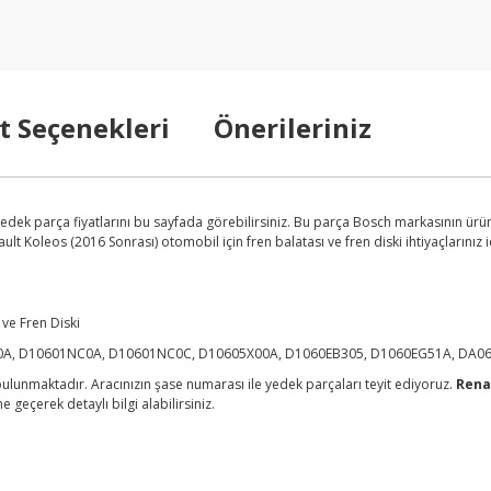
t Seçenekleri
Önerileriniz
ek parça fiyatlarını bu sayfada görebilirsiniz. Bu parça Bosch markasının ürün
t Koleos (2016 Sonrası) otomobil için fren balatası ve fren diski ihtiyaçlarınız i
 ve Fren Diski
0A, D10601NC0A, D10601NC0C, D10605X00A, D1060EB305, D1060EG51A, DA06
lunmaktadır. Aracınızın şase numarası ile yedek parçaları teyit ediyoruz.
Rena
 geçerek detaylı bilgi alabilirsiniz.
arda yetersiz gördüğünüz noktaları öneri formunu kullanarak tarafımıza ilet