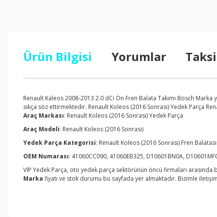
Ürün Bilgisi
Yorumlar
Taksi
Renault Kaleos 2008-2013 2.0 dCi Ön Fren Balata Takımı Bosch Marka yed
sıkça söz ettirmektedir. Renault Koleos (2016 Sonrası) Yedek Parça Renaul
Araç Markası
: Renault Koleos (2016 Sonrası) Yedek Parça
Araç Modeli
: Renault Koleos (2016 Sonrası)
Yedek Parça Kategorisi
: Renault Koleos (2016 Sonrası) Fren Balatası
OEM Numarası
: 41060CC090, 41060EB325, D10601BN0A, D10601MF
VİP Yedek Parça, oto yedek parça sektörünün öncü firmaları arasında bu
Marka
fiyatı ve stok durumu bu sayfada yer almaktadır. Bizimle iletişime
Bu ürünün fiyat bilgisi, resim, ürün açıklamalarında ve diğer konul