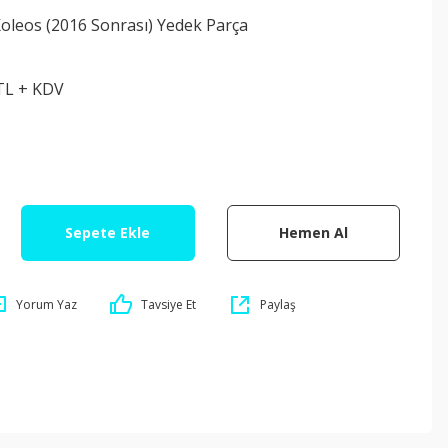
oleos (2016 Sonrası) Yedek Parça
 TL + KDV
Sepete Ekle
Hemen Al
Yorum Yaz
Tavsiye Et
Paylaş