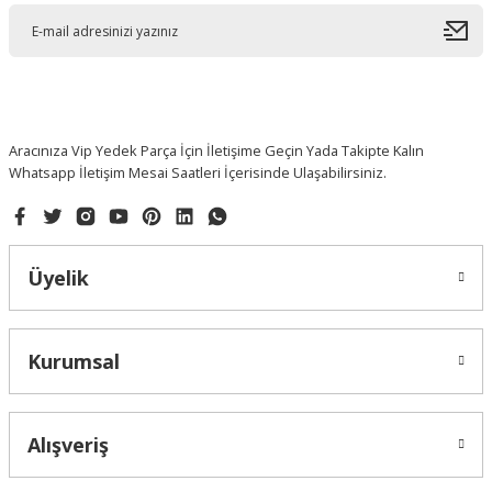
Ürün açıklamasında eksik bilgiler bulunuyor.
Ürün bilgilerinde hatalar bulunuyor.
Ürün fiyatı diğer sitelerden daha pahalı.
Bu ürüne benzer farklı alternatifler olmalı.
Aracınıza Vip Yedek Parça İçin İletişime Geçin Yada Takipte Kalın
Whatsapp İletişim Mesai Saatleri İçerisinde Ulaşabilirsiniz.
Gönder
Üyelik
Kurumsal
Alışveriş