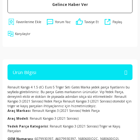
Gelince Haber Ver
Yorum Yaz
Tavsiye Et
Paylaş
Karşılaştır
Ürün Bilgisi
Renault Kango 4 1.5 dCi Euro 5 Triger Seti Gates Marka yedek parça fiyatlarını bu
sayfada görebilirsiniz. Bu parça Gates markasının ürünüdür. Vip Yedek Parça,
deneyimli ekibi ve stokları ile piyasada adından sıkça söz ettirmektedir. Renault
Kangoo 3 (2021 Sonrası) Yedek Parça Renault Kangoo 3 (2021 Sonrası) otomobil için
triger ve kayış parçaları ihtiyaçlarınız için hizmetinizdeyiz.
Araç Markası
: Renault Kangoo 3 (2021 Sonrası) Yedek Parça
Araç Modeli
: Renault Kangoo 3 (2021 Sonrası)
Yedek Parça Kategorisi
: Renault Kangoo 3 (2021 Sonrası) Triger ve Kayış
Parçaları
OEM Numarası
: 6079930397, A6079930397, 1680600Q2C, 1680600Q2J,