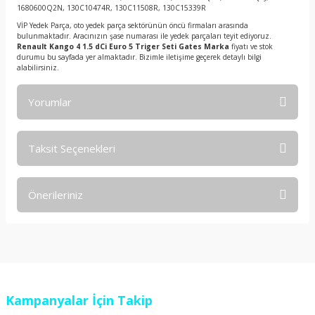
1680600Q2N, 130C10474R, 130C11508R, 130C15339R
VİP Yedek Parça, oto yedek parça sektörünün öncü firmaları arasında
bulunmaktadır. Aracınızın şase numarası ile yedek parçaları teyit ediyoruz.
Renault Kango 4 1.5 dCi Euro 5 Triger Seti Gates Marka
fiyatı ve stok
durumu bu sayfada yer almaktadır. Bizimle iletişime geçerek detaylı bilgi
alabilirsiniz.
Yorumlar
Taksit Seçenekleri
Bu ürüne ilk yorumu siz yapın!
Önerileriniz
Yorum Yaz
Bu ürünün fiyat bilgisi, resim, ürün açıklamalarında ve diğer
konularda yetersiz gördüğünüz noktaları öneri formunu
kullanarak tarafımıza iletebilirsiniz.
Görüş ve önerileriniz için teşekkür ederiz.
Kampanyalar İçin Takip
Ürün resmi kalitesiz, bozuk veya görüntülenemiyor.