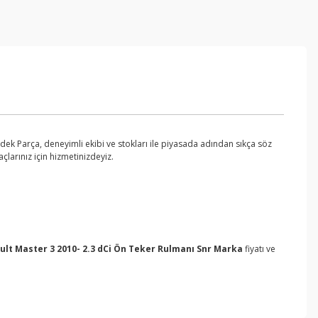
ek Parça, deneyimli ekibi ve stokları ile piyasada adından sıkça söz
larınız için hizmetinizdeyiz.
ult Master 3 2010- 2.3 dCi Ön Teker Rulmanı Snr Marka
fiyatı ve
ebilirsiniz.