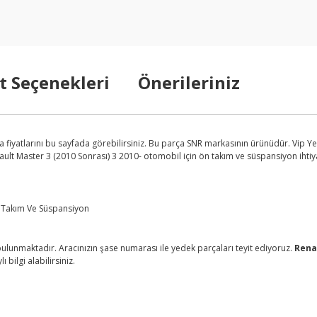
t Seçenekleri
Önerileriniz
fiyatlarını bu sayfada görebilirsiniz. Bu parça SNR markasının ürünüdür. Vip Yed
ult Master 3 (2010 Sonrası) 3 2010- otomobil için ön takım ve süspansiyon ihtiyaç
n Takım Ve Süspansiyon
lunmaktadır. Aracınızın şase numarası ile yedek parçaları teyit ediyoruz.
Rena
bilgi alabilirsiniz.
arda yetersiz gördüğünüz noktaları öneri formunu kullanarak tarafımıza ilet