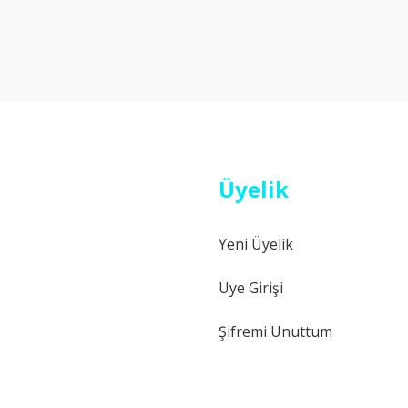
Bu ürüne ilk yorumu siz yapın!
Yorum Yaz
Üyelik
Yeni Üyelik
Gönder
Üye Girişi
Şifremi Unuttum