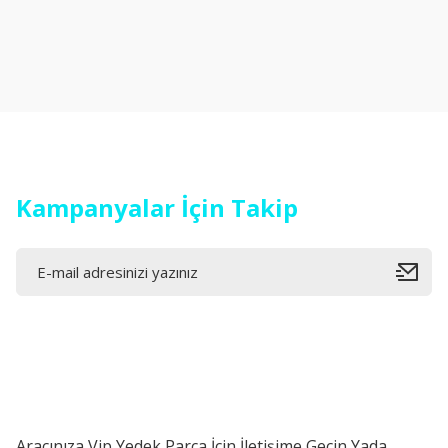
Görüş ve önerileriniz için teşekkür ederiz.
Ürün resmi kalitesiz, bozuk veya görüntülenemiyor.
Ürün açıklamasında eksik bilgiler bulunuyor.
Ürün bilgilerinde hatalar bulunuyor.
Ürün fiyatı diğer sitelerden daha pahalı.
Bu ürüne benzer farklı alternatifler olmalı.
Kampanyalar İçin Takip
Aracınıza Vip Yedek Parça İçin İletişime Geçin Yada