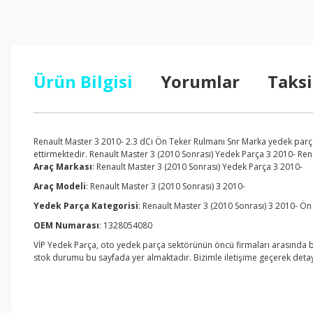
Ürün Bilgisi
Yorumlar
Taksi
Renault Master 3 2010- 2.3 dCi Ön Teker Rulmanı Snr Marka yedek parça 
ettirmektedir. Renault Master 3 (2010 Sonrası) Yedek Parça 3 2010- Rena
Araç Markası
: Renault Master 3 (2010 Sonrası) Yedek Parça 3 2010-
Araç Modeli
: Renault Master 3 (2010 Sonrası) 3 2010-
Yedek Parça Kategorisi
: Renault Master 3 (2010 Sonrası) 3 2010- Ö
OEM Numarası
: 1328054080
VİP Yedek Parça, oto yedek parça sektörünün öncü firmaları arasında bu
stok durumu bu sayfada yer almaktadır. Bizimle iletişime geçerek detaylı 
Bu ürünün fiyat bilgisi, resim, ürün açıklamalarında ve diğer konul