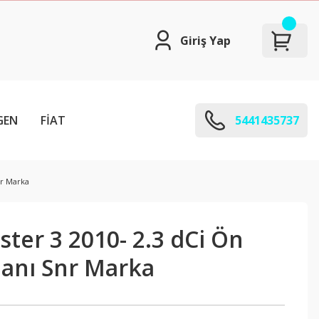
Giriş Yap
GEN
FİAT
5441435737
nr Marka
ter 3 2010- 2.3 dCi Ön
anı Snr Marka