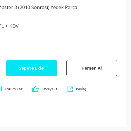
aster 3 (2010 Sonrası) Yedek Parça
 TL + KDV
Sepete Ekle
Hemen Al
Yorum Yaz
Tavsiye Et
Paylaş