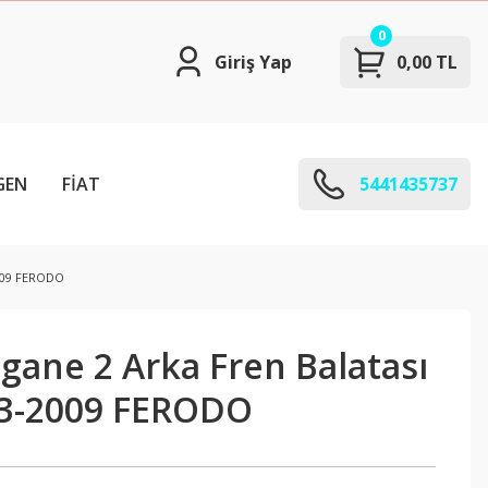
0
Giriş Yap
0,00 TL
GEN
FİAT
5441435737
2009 FERODO
gane 2 Arka Fren Balatası
03-2009 FERODO