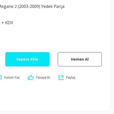
Megane 2 (2003-2009) Yedek Parça
L + KDV
Sepete Ekle
Hemen Al
Yorum Yaz
Tavsiye Et
Paylaş