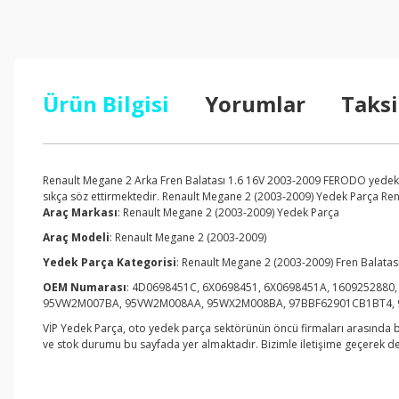
Ürün Bilgisi
Yorumlar
Taksi
Renault Megane 2 Arka Fren Balatası 1.6 16V 2003-2009 FERODO yedek pa
sıkça söz ettirmektedir. Renault Megane 2 (2003-2009) Yedek Parça Renaul
Araç Markası
: Renault Megane 2 (2003-2009) Yedek Parça
Araç Modeli
: Renault Megane 2 (2003-2009)
Yedek Parça Kategorisi
: Renault Megane 2 (2003-2009) Fren Balatası
OEM Numarası
: 4D0698451C, 6X0698451, 6X0698451A, 1609252880, 
95VW2M007BA, 95VW2M008AA, 95WX2M008BA, 97BBF62901CB1BT4, 
VİP Yedek Parça, oto yedek parça sektörünün öncü firmaları arasında bu
ve stok durumu bu sayfada yer almaktadır. Bizimle iletişime geçerek detay
Bu ürünün fiyat bilgisi, resim, ürün açıklamalarında ve diğer konul