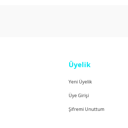
Bu ürüne ilk yorumu siz yapın!
Yorum Yaz
Üyelik
Yeni Üyelik
Gönder
Üye Girişi
Şifremi Unuttum