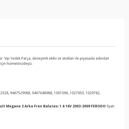
. Vip Yedek Parça, deneyimli ekibi ve stokları ile piyasada adından
için hizmetinizdeyiz.
52328, 9467529088, 9467648988, 1001096, 1027650, 1029782,
ult Megane 2 Arka Fren Balatası 1.6 16V 2003-2009 FERODO
fiyatı
ebilirsiniz.