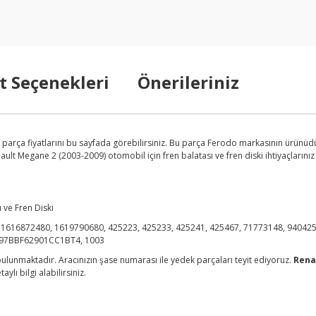
t Seçenekleri
Önerileriniz
rça fiyatlarını bu sayfada görebilirsiniz. Bu parça Ferodo markasının ürünüdür
t Megane 2 (2003-2009) otomobil için fren balatası ve fren diski ihtiyaçlarınız 
 ve Fren Diski
1616872480, 1619790680, 425223, 425233, 425241, 425467, 71773148, 94042
97BBF62901CC1BT4, 1003
lunmaktadır. Aracınızın şase numarası ile yedek parçaları teyit ediyoruz.
Rena
lı bilgi alabilirsiniz.
arda yetersiz gördüğünüz noktaları öneri formunu kullanarak tarafımıza ilet