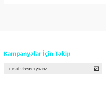
Görüş ve önerileriniz için teşekkür ederiz.
Ürün resmi kalitesiz, bozuk veya görüntülenemiyor.
Ürün açıklamasında eksik bilgiler bulunuyor.
Ürün bilgilerinde hatalar bulunuyor.
Ürün fiyatı diğer sitelerden daha pahalı.
Bu ürüne benzer farklı alternatifler olmalı.
Kampanyalar İçin Takip