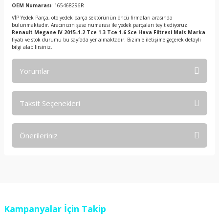
OEM Numarası
: 165468296R
VİP Yedek Parça, oto yedek parça sektörünün öncü firmaları arasında
bulunmaktadır. Aracınızın şase numarası ile yedek parçaları teyit ediyoruz.
Renault Megane IV 2015-1.2 Tce 1.3 Tce 1.6 Sce Hava Filtresi Mais Marka
fiyatı ve stok durumu bu sayfada yer almaktadır. Bizimle iletişime geçerek detaylı
bilgi alabilirsiniz.
Yorumlar
Taksit Seçenekleri
Bu ürüne ilk yorumu siz yapın!
Önerileriniz
Yorum Yaz
Bu ürünün fiyat bilgisi, resim, ürün açıklamalarında ve diğer
konularda yetersiz gördüğünüz noktaları öneri formunu
kullanarak tarafımıza iletebilirsiniz.
Görüş ve önerileriniz için teşekkür ederiz.
Kampanyalar İçin Takip
Ürün resmi kalitesiz, bozuk veya görüntülenemiyor.