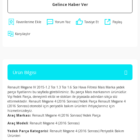
Gelince Haber Ver
Yorum Yaz
Tavsiye Et
Paylaş
Karşılaştır
Ürün Bilgisi
Renault Megane IV 2015-1.2 Tce 1.3 Tce 1.6 Sce Hava Filtresi Mais Marka yedek
parça fiyatlarını bu sayfada görebilirsiniz. Bu parça Mais markasının ürünüdür.
Vip Yedek Parça, deneyimli ekibi ve stokları ile piyasada adından sıkça söz
ettirmektedir. Renault Megane 4 (2016 Sonrası) Yedek Parça Renault Megane 4
(2016 Sonrası) otomobil için periyodik bakım ürünleri ihtiyaçlarınız için
hizmetinizdeyiz.
Araç Markası
: Renault Megane 4 (2016 Sonrası) Yedek Parça
Araç Modeli
: Renault Megane 4 (2016 Sonrası)
Yedek Parça Kategorisi
: Renault Megane 4 (2016 Sonrası) Periyodik Bakım
Ürünleri