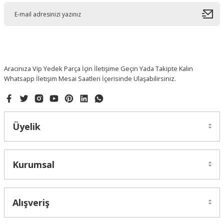
Ürün açıklamasında eksik bilgiler bulunuyor.
Ürün bilgilerinde hatalar bulunuyor.
Ürün fiyatı diğer sitelerden daha pahalı.
Bu ürüne benzer farklı alternatifler olmalı.
Aracınıza Vip Yedek Parça İçin İletişime Geçin Yada Takipte Kalın
Whatsapp İletişim Mesai Saatleri İçerisinde Ulaşabilirsiniz.
Gönder
Üyelik
Kurumsal
Alışveriş