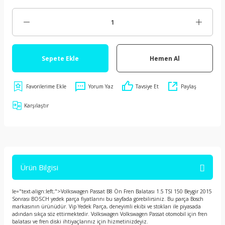
Sepete Ekle
Hemen Al
Yorum Yaz
Tavsiye Et
Paylaş
Karşılaştır
Ürün Bilgisi
le="text-align:left;">Volkswagen Passat B8 Ön Fren Balatası 1.5 TSI 150 Beygir 2015
Sonrası BOSCH yedek parça fiyatlarını bu sayfada görebilirsiniz. Bu parça Bosch
markasının ürünüdür. Vip Yedek Parça, deneyimli ekibi ve stokları ile piyasada
adından sıkça söz ettirmektedir. Volkswagen Volkswagen Passat otomobil için fren
balatası ve fren diski ihtiyaçlarınız için hizmetinizdeyiz.