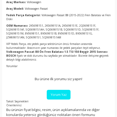
Araç Markası
: Volkswagen
Araç Modeli
: Volkswagen Passat
Yedek Parça Kategorisi
: Volkswagen Passat B8 (2015-2022) Fren Balatası ve Fren
Diski
OEM Numarası
: 2K5698151, 2K5698151A, 2K5698151E, 2Q0698151F,
5Q0698151AF, 5Q0698151AH, 5Q0698151B, 5Q0698151D, 5Q0698151F,
5Q0698151M, 8V0698151, 8V0698151B, 8V0698151D, 8V0698151G,
JZW698151AN, 5Q0698151, 5Q0698151AM
VİP Yedek Parça, oto yedek parça sektörünün öncü firmaları arasında
bulunmaktadır. Aracınızın şase numarası ile yedek parçaları teyit ediyoruz.
Volkswagen Passat B8 Ön Fren Balatası 1.5 TSI 150 Beygir 2015 Sonrası
BOSCH
fiyatı ve stok durumu bu sayfada yer almaktadır. Bizimle iletişime geçerek
detaylı bilgi alabilirsiniz.
Yorumlar
Bu ürüne ilk yorumu siz yapın!
Yorum Yaz
Taksit Seçenekleri
Önerileriniz
Bu ürünün fiyat bilgisi, resim, ürün açıklamalarında ve diğer
konularda yetersiz gördüğünüz noktaları öneri formunu